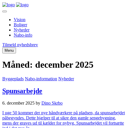
Vision
Boliger
Nyheder
Nabo-info
Tilmeld nyhedsbrev
Menu
Måned:
december 2025
Byggeplads
Nabo-information
Nyheder
Spunsarbejde
6. december 2025
by
Dino Skrbo
I uge 50 kommer der nye håndværkere på pladsen, da spunsarbejdet
påbegyndes. Dette hjælper til at sikre den gamle sengebygning,
mens der graves ud til kælder for nybyg. Spunsarbejdet vil fortsætte