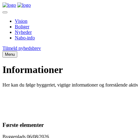
Vision
Boliger
Nyheder
Nabo-info
Tilmeld nyhedsbrev
Menu
Informationer
Her kan du følge byggeriet, vigtige informationer og forestående aktivi
Første elementer
Byggeplads
06/08/2026