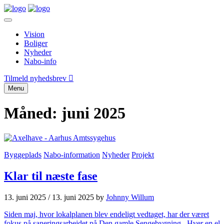
Vision
Boliger
Nyheder
Nabo-info
Tilmeld nyhedsbrev
Menu
Måned:
juni 2025
Byggeplads
Nabo-information
Nyheder
Projekt
Klar til næste fase
13. juni 2025
/
13. juni 2025
by
Johnny Willum
Siden maj, hvor lokalplanen blev endeligt vedtaget, har der været
fokus på saneringsarbejdet på Den gamle Sengebygning., Hver en el