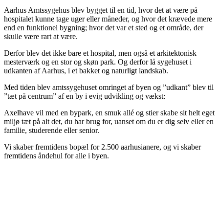
Aarhus Amtssygehus blev bygget til en tid, hvor det at være på
hospitalet kunne tage uger eller måneder, og hvor det krævede mere
end en funktionel bygning; hvor det var et sted og et område, der
skulle være rart at være.
Derfor blev det ikke bare et hospital, men også et arkitektonisk
mesterværk og en stor og skøn park. Og derfor lå sygehuset i
udkanten af Aarhus, i et bakket og naturligt landskab.
Med tiden blev amtssygehuset omringet af byen og ”udkant” blev til
”tæt på centrum” af en by i evig udvikling og vækst:
Axelhave vil med en bypark, en smuk allé og stier skabe sit helt eget
miljø tæt på alt det, du har brug for, uanset om du er dig selv eller en
familie, studerende eller senior.
Vi skaber fremtidens bopæl for 2.500 aarhusianere, og vi skaber
fremtidens åndehul for alle i byen.