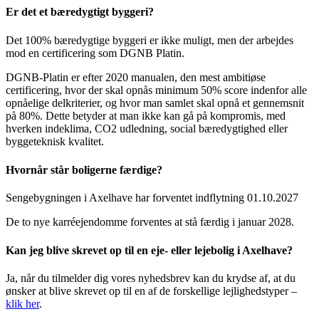
Er det et bæredygtigt byggeri?
Det 100% bæredygtige byggeri er ikke muligt, men der arbejdes
mod en certificering som DGNB Platin.
DGNB-Platin er efter 2020 manualen, den mest ambitiøse
certificering, hvor der skal opnås minimum 50% score indenfor alle
opnåelige delkriterier, og hvor man samlet skal opnå et gennemsnit
på 80%. Dette betyder at man ikke kan gå på kompromis, med
hverken indeklima, CO2 udledning, social bæredygtighed eller
byggeteknisk kvalitet.
Hvornår står boligerne færdige?
Sengebygningen i Axelhave har forventet indflytning 01.10.2027
De to nye karréejendomme forventes at stå færdig i januar 2028.
Kan jeg blive skrevet op til en eje- eller lejebolig i Axelhave?
Ja, når du tilmelder dig vores nyhedsbrev kan du krydse af, at du
ønsker at blive skrevet op til en af de forskellige lejlighedstyper –
klik her
.