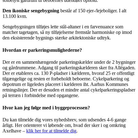
solbelyst gårdrum til beboernes udendørs ophold.
Den ikoniske sengebygning
består af 150 ejer-/lejeboliger. I alt
13.100 kvm.
Sengebygningen tilføjes lette stål-altaner i en farvenuance som
matcher tagetagen, så ny tilføjelserne fremstår harmoniske op imod
den eksisterende bygnings stærke arkitektoniske udtryk.
Hvordan er parkeringsmulighederne?
Der er en sammenhængende parkeringskælder under de 2 bygninger
og gårdrummene. Adgang til parkeringskælderen sker fra Allégaden.
Der er etableres ca. 130 P-pladser i kælderen, hvoraf 25 er offentligt
tilgængelige og resten er forbeholdt beboerne. Cykelparkering og
depotrum er ligeledes placeret i kælderen iht. Aarhus Kommunes
retningslinjer. Der er desuden et mindre antal cykelparkeringspladser
på terræn i forbindelse med opgangene.
Hvor kan jeg følge med i byggeprocessen?
Du kan tilmelde dig vores nyhedsbrev, som udsendes 4-6 gange
årligt. Her orienterer vi løbende om, hvad der sker i og omkring
Axelhave –
klik her for at tilmelde dig
.