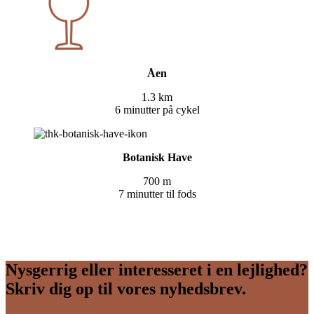
Åen
1.3 km
6 minutter på cykel
Botanisk Have
700 m
7 minutter til fods
Nysgerrig eller interesseret i en lejlighed?
Skriv dig op til vores nyhedsbrev.