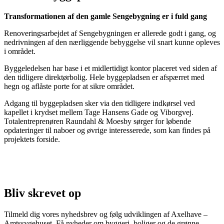
Transformationen af den gamle Sengebygning er i fuld gang
Renoveringsarbejdet af Sengebygningen er allerede godt i gang, og
nedrivningen af den nærliggende bebyggelse vil snart kunne opleves
i området.
Byggeledelsen har base i et midlertidigt kontor placeret ved siden af
den tidligere direktørbolig. Hele byggepladsen er afspærret med
hegn og aflåste porte for at sikre området.
Adgang til byggepladsen sker via den tidligere indkørsel ved
kapellet i krydset mellem Tage Hansens Gade og Viborgvej.
Totalentreprenøren Raundahl & Moesby sørger for løbende
opdateringer til naboer og øvrige interesserede, som kan findes på
projektets forside.
Bliv skrevet op
Tilmeld dig vores nyhedsbrev og følg udviklingen af Axelhave –
Amtssygehuset. Få nyheder om byggeri, boliger og de grønne